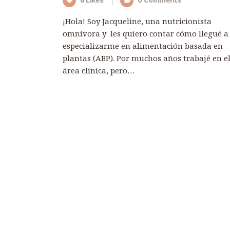
8
Likes
0
Comments
¡Hola! Soy Jacqueline, una nutricionista
omnívora y les quiero contar cómo llegué a
especializarme en alimentación basada en
plantas (ABP). Por muchos años trabajé en e
área clínica, pero…