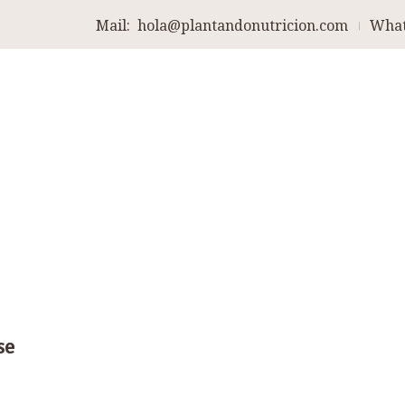
Mail:
hola@plantandonutricion.com
What
se